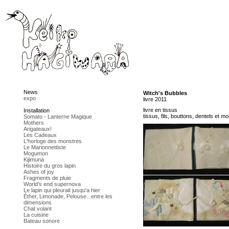
News
Witch's Bubbles
expo
livre 2011
livre en tissus
Installation
tissus, fils, bouttons, dentels et m
Somato - Lanterne Magique
Mothers
Arigateaux!
Les Cadeaux
L'horloge des monstres
Le Marionnettiste
Mogumon
Kijimunä
Histoire du gros lapin
Ashes of joy
Fragments de pluie
World's end supernova
Le lapin qui pleurait jusqu'a hier
Éther, Limonade, Pelouse...entre les
dimensions
Chat volant
La cuisine
Bateau sonore