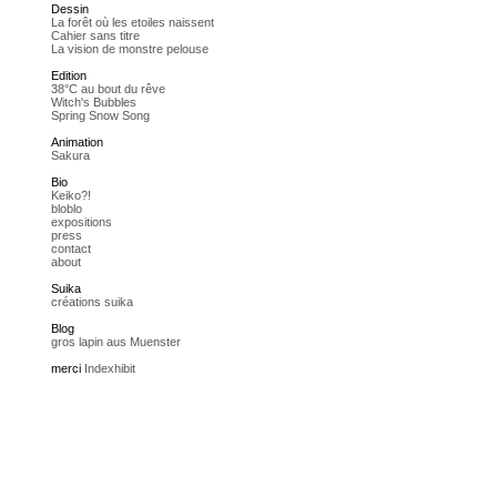
Dessin
La forêt où les etoiles naissent
Cahier sans titre
La vision de monstre pelouse
Edition
38°C au bout du rêve
Witch's Bubbles
Spring Snow Song
Animation
Sakura
Bio
Keiko?!
bloblo
expositions
press
contact
about
Suika
créations suika
Blog
gros lapin aus Muenster
merci
Indexhibit